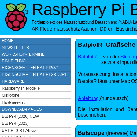
Raspberry Pi B
Förderprojekt des
Naturschutzbund Deutschland (NABU) La
AK Fledermausschutz Aachen, Düren, Euskirch
HOME
Graphische Auswertu
Grafische
BatplotR
NEWSLETTER
WORKSHOP-TERMINE
BatplotR
von der
Stiftun
Beispieldarstellungen aus
EINLEITUNG
setzt als Input die Er
EIGENSCHAFTEN BAT PI2/3/4
Voraussetzung: Installation
EIGENSCHAFTEN BAT PI 2RT/3RT
BatplotR läuft unter Mac O
HARDWARE
Raspberry Pi Modelle
Mikrofone
Anleitung
(nur deutsch)
Hardware-list
Die Installation und Be
DOWNLOAD-IMAGES
beschrieben.
Bat Pi 4 (2026) NEW
Bat Pi 4 (2023)
BAT PI 3 RT Aktuell
Batscope
(
freeware) Mar