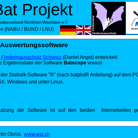
at Projekt
ndesverband Nordrhein-Westfalen e.V
en (NABU / BUND / LNU)
ng der Aufnahmen mit batplotR
 Auswertungssoftware
g Fledermausschutz Schweiz
(Daniel Angst) entwickelt
 dem Manual der Software BatplotR.
gebnisdatei der Software
Batscope
voraus
 der Statistik-Software "R" (nach batplotR Anleitung) auf dem P
SX, Windows und unter Linux.
nutzung der Software ist auf den beiden Internetseiten g
tin Obrist,
www.wsl.ch