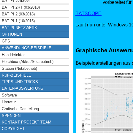
BAT PI 3 Aktuell
vorbereitet für die Bea
BAT PI 2RT (03/2018)
BATSCOPE
BAT PI 2 (03/2018)
BAT PI 1 (10/2015)
Läuft nun unter Windows 1
BAT PI NETZWERK
OPTIONEN
GPS
ANWENDUNGS-BEISPIELE
Graphische Auswertu
Handdetektor
Horchbox (Akku-/Solarbetrieb)
Beispieldarstellungen aus
Station (Netzbetrieb)
RUF-BEISPIELE
TIPPS UND TRICKS
DATEN-AUSWERTUNG
Software
Literatur
Grafische Darstellung
SPENDEN
KONTAKT PROJEKT TEAM
COPYRIGHT