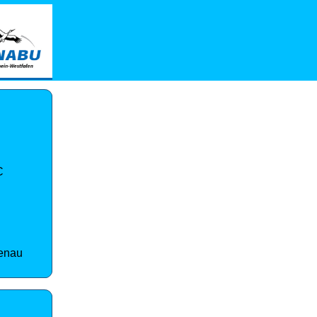
C
enau